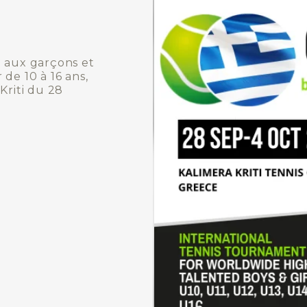
é aux garçons et
 de 10 à 16 ans,
Kriti du 28